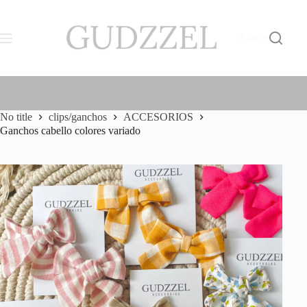
Skip
S/
0.00
to
Shopping
content
cart
Search
No title
clips/ganchos
ACCESORIOS
Ganchos cabello colores variado