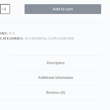
Ganchos
Add to cart
cabello
colores
variado
quantity
SKU:
N/A
CATEGORIES:
ACCESORIOS
,
CLIPS/GANCHOS
Description
Additional information
Reviews (0)