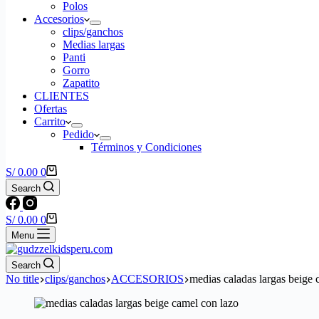
Polos
Accesorios
clips/ganchos
Medias largas
Panti
Gorro
Zapatito
CLIENTES
Ofertas
Carrito
Pedido
Términos y Condiciones
Shopping
S/
0.00
0
cart
Search
Shopping
S/
0.00
0
cart
Menu
Search
No title
clips/ganchos
ACCESORIOS
medias caladas largas beige 