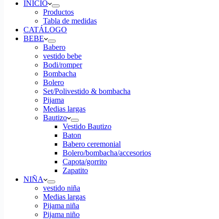
INICIO
Productos
Tabla de medidas
CATÁLOGO
BEBE
Babero
vestido bebe
Bodi/romper
Bombacha
Bolero
Set/Polivestido & bombacha
Pijama
Medias largas
Bautizo
Vestido Bautizo
Baton
Babero ceremonial
Bolero/bombacha/accesorios
Capota/gorrito
Zapatito
NIÑA
vestido niña
Medias largas
Pijama niña
Pijama niño