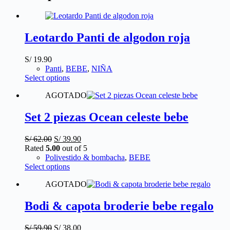
Leotardo Panti de algodon roja
S/
19.90
Panti
,
BEBE
,
NIÑA
This
Select options
product
AGOTADO
has
multiple
variants.
Set 2 piezas Ocean celeste bebe
The
options
Original
Current
S/
62.00
S/
39.90
may
price
price
Rated
5.00
out of 5
be
was:
is:
Polivestido & bombacha
,
BEBE
chosen
S/ 62.00.
This
S/ 39.90.
Select options
on
product
the
AGOTADO
has
product
multiple
page
variants.
Bodi & capota broderie bebe regalo
The
options
Original
Current
S/
59.90
S/
38.00