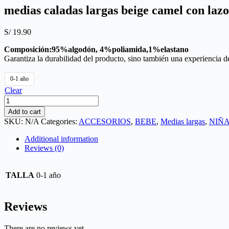
medias caladas largas beige camel con lazo
S/
19.90
Composición:95%algodón, 4%poliamida,1%elastano
Garantiza la durabilidad del producto, sino también una experiencia d
0-1 año
Clear
medias
caladas
Add to cart
largas
SKU:
N/A
Categories:
ACCESORIOS
,
BEBE
,
Medias largas
,
NIÑ
beige
camel
Additional information
con
Reviews (0)
lazo
quantity
TALLA
0-1 año
Reviews
There are no reviews yet.