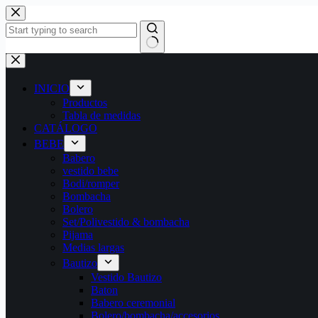
Skip
to
content
No
results
INICIO
Productos
Tabla de medidas
CATÁLOGO
BEBE
Babero
vestido bebe
Bodi/romper
Bombacha
Bolero
Set/Polivestido & bombacha
Pijama
Medias largas
Bautizo
Vestido Bautizo
Baton
Babero ceremonial
Bolero/bombacha/accesorios