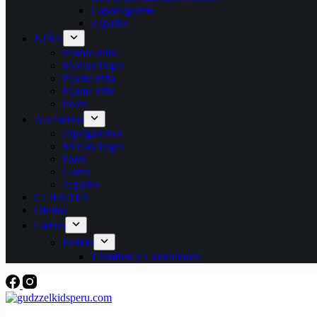
Capota/gorrito
Zapatito
NIÑA
vestido niña
Medias largas
Pijama niña
Pijama niño
Polos
Accesorios
clips/ganchos
Medias largas
Panti
Gorro
Zapatito
CLIENTES
Ofertas
Carrito
Pedido
Términos y Condiciones