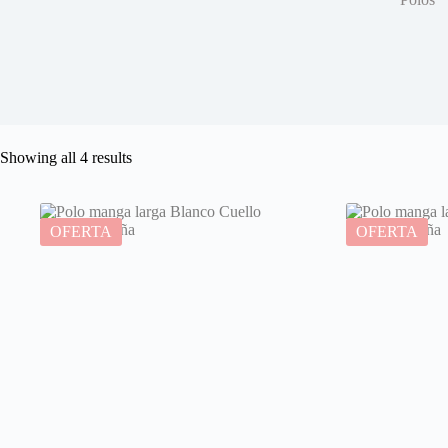
Sorted
Showing all 4 results
by
latest
OFERTA
OFERTA