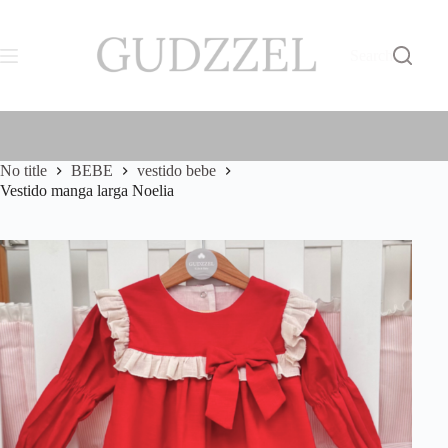
Skip
S/
0.00
to
Shopping
content
cart
Search
No title
BEBE
vestido bebe
Vestido manga larga Noelia