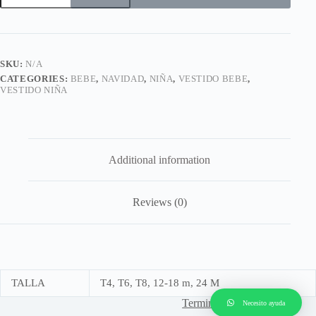
larga
Noelia
quantity
SKU:
N/A
CATEGORIES:
BEBE
,
NAVIDAD
,
NIÑA
,
VESTIDO BEBE
,
VESTIDO NIÑA
Additional information
Reviews (0)
TALLA
T4, T6, T8, 12-18 m, 24 M
Terminos y Condiciones
Necesito ayuda