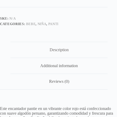
algodon
roja
quantity
SKU:
N/A
CATEGORIES:
BEBE
,
NIÑA
,
PANTI
Description
Additional information
Reviews (0)
Este encantador pantie en un vibrante color rojo está confeccionado
con suave algodón peruano, garantizando comodidad y frescura para