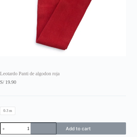
Leotardo Panti de algodon roja
S/
19.90
0-3 m
Leotardo
Add to cart
Panti
de