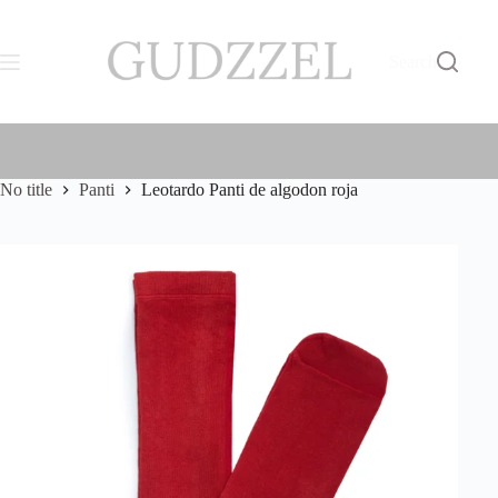
Skip
S/
0.00
to
Shopping
content
cart
Search
No title
Panti
Leotardo Panti de algodon roja