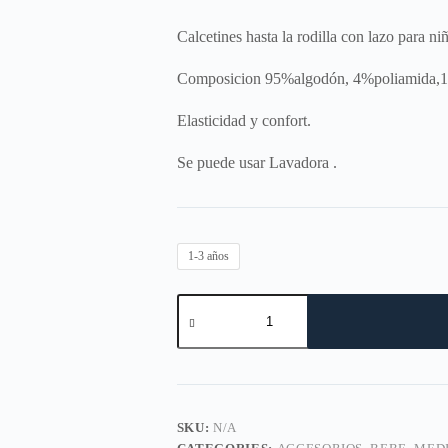
Calcetines hasta la rodilla con lazo para niñ
Composicion 95%algodón, 4%poliamida,1
Elasticidad y confort.
Se puede usar Lavadora .
1-3 años
medias
larga
con
lazo
lila
rosa
quantity
SKU:
N/A