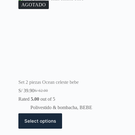
AGOTADO
Set 2 piezas Ocean celeste bebe
S/
39.90
S/
62.00
Original
Current
price
price
Rated
5.00
out of 5
was:
is:
Polivestido & bombacha
,
BEBE
S/ 62.00.
S/ 39.90.
This
Select options
product
has
multiple