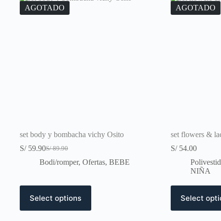
AGOTADO
AGOTADO
set body y bombacha vichy Osito
set flowers & la
S/
59.90
S/
54.00
S/
89.90
Original
Current
price
price
Bodi/romper
,
Ofertas
,
BEBE
Polivest
was:
is:
NIÑA
S/ 89.90.
S/ 59.90.
This
This
Select options
Select opt
product
product
has
has
multiple
multiple