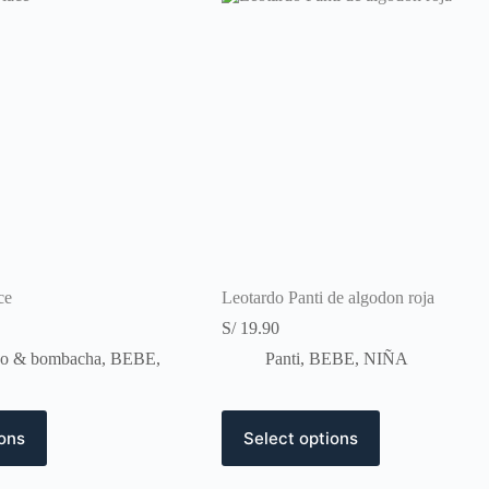
ce
Leotardo Panti de algodon roja
S/
19.90
ido & bombacha
,
BEBE
,
Panti
,
BEBE
,
NIÑA
This
ions
Select options
product
has
multiple