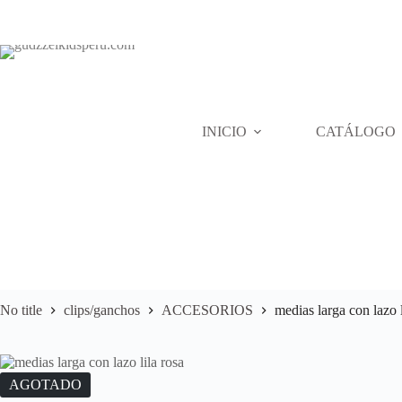
Skip
to
content
INICIO
CATÁLOGO
No title
clips/ganchos
ACCESORIOS
medias larga con lazo l
AGOTADO