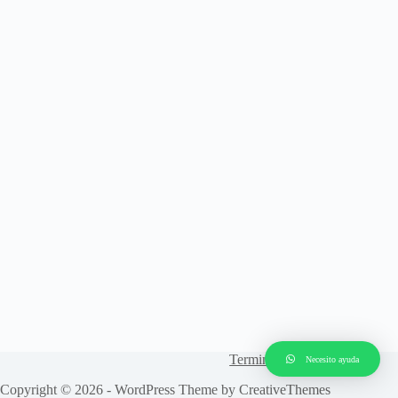
Terminos y Condiciones
Necesito ayuda
Copyright © 2026 - WordPress Theme by
CreativeThemes